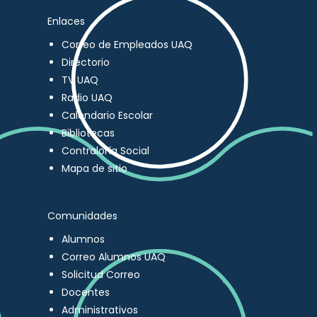
Enlaces
Correo de Empleados UAQ
Directorio
TV UAQ
Radio UAQ
Calendario Escolar
Bibliotecas
Contraloría Social
Mapa de sitio
Comunidades
Alumnos
Correo Alumnos UAQ
Solicitud Correo
Docentes
Administrativos