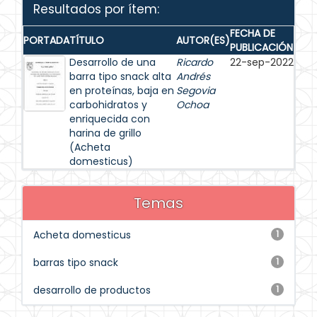
Resultados por ítem:
FECHA DE
PORTADA
TÍTULO
AUTOR(ES)
PUBLICACIÓN
Desarrollo de una
Ricardo
22-sep-2022
barra tipo snack alta
Andrés
en proteínas, baja en
Segovia
carbohidratos y
Ochoa
enriquecida con
harina de grillo
(Acheta
domesticus)
Temas
Acheta domesticus
1
barras tipo snack
1
desarrollo de productos
1