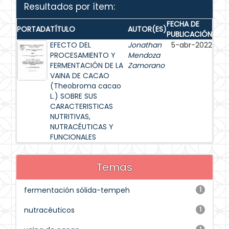
Resultados por ítem:
FECHA DE
PORTADA
TÍTULO
AUTOR(ES)
PUBLICACIÓN
EFECTO DEL
Jonathan
5-abr-2022
PROCESAMIENTO Y
Mendoza
FERMENTACIÓN DE LA
Zamorano
VAINA DE CACAO
(Theobroma cacao
L.) SOBRE SUS
CARACTERISTICAS
NUTRITIVAS,
NUTRACÉUTICAS Y
FUNCIONALES
Temas
fermentación sólida-tempeh
1
nutracéuticos
1