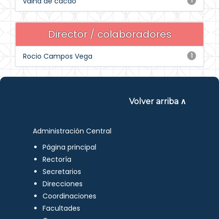
vaina de cacao
1
Director / colaboradores
Rocio Campos Vega
1
Volver arriba ∧
Administración Central
Página principal
Rectoría
Secretarios
Direcciones
Coordinaciones
Facultades