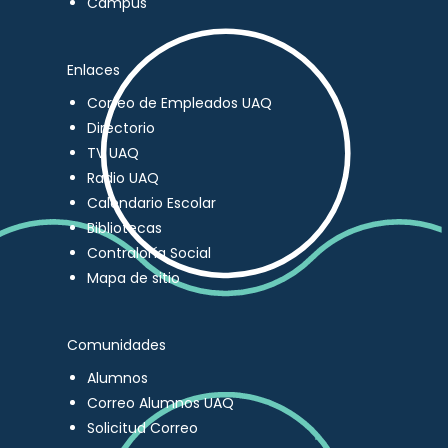
Campus
Enlaces
Correo de Empleados UAQ
Directorio
TV UAQ
Radio UAQ
Calendario Escolar
Bibliotecas
Contraloría Social
Mapa de sitio
Comunidades
Alumnos
Correo Alumnos UAQ
Solicitud Correo