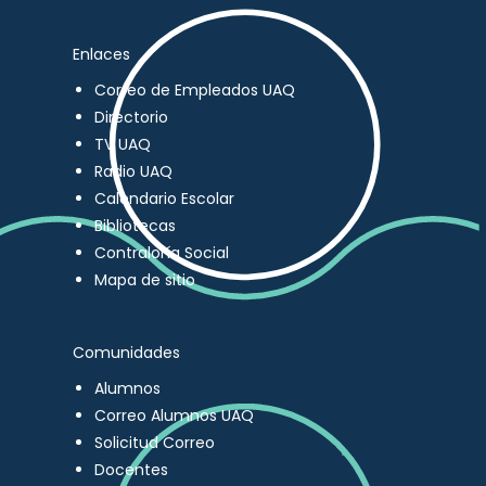
Enlaces
Correo de Empleados UAQ
Directorio
TV UAQ
Radio UAQ
Calendario Escolar
Bibliotecas
Contraloría Social
Mapa de sitio
Comunidades
Alumnos
Correo Alumnos UAQ
Solicitud Correo
Docentes