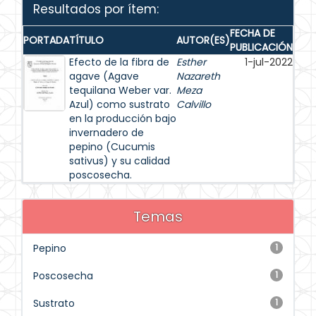
Resultados por ítem:
FECHA DE
PORTADA
TÍTULO
AUTOR(ES)
PUBLICACIÓN
Efecto de la fibra de
Esther
1-jul-2022
agave (Agave
Nazareth
tequilana Weber var.
Meza
Azul) como sustrato
Calvillo
en la producción bajo
invernadero de
pepino (Cucumis
sativus) y su calidad
poscosecha.
Temas
Pepino
1
Poscosecha
1
Sustrato
1