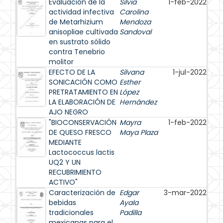
Evaluación de la
Silvia
1-feb-2022
actividad infectiva
Carolina
de Metarhizium
Mendoza
anisopliae cultivada
Sandoval
en sustrato sólido
contra Tenebrio
molitor
EFECTO DE LA
Silvana
1-jul-2022
SONICACIÓN COMO
Esther
PRETRATAMIENTO EN
López
LA ELABORACIÓN DE
Hernández
AJO NEGRO
"BIOCONSERVACIÓN
Mayra
1-feb-2022
DE QUESO FRESCO
Maya Plaza
MEDIANTE
Lactococcus lactis
UQ2 Y UN
RECUBRIMIENTO
ACTIVO"
Caracterización de
Edgar
3-mar-2022
bebidas
Ayala
tradicionales
Padilla
mexicanas para el