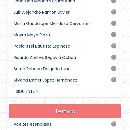
Jonathan Mendoza Zamorano
1
Luis Alejandro Ramón Javier
1
María Guadalupe Mendoza Cervantes
1
Mayra Maya Plaza
1
Paola Itzel Bautista Espinoza
1
Ricardo Andrés Segovia Ochoa
1
Sarah Rebeca Delgado Luna
1
Silvana Esther López Hernández
1
SIGUIENTE >
Temas
Aceites esenciales
1