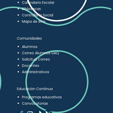
Calendario Escolar
Bibliotecas
Contraloría Social
Mapa de sitio
Comunidades
Alumnos
Correo Alumnos UAQ
Solicitud Correo
Docentes
Administrativos
Educación Continua
Programas educativos
Convocatorias