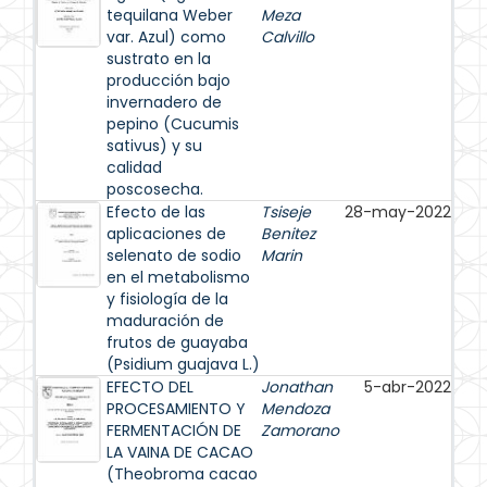
tequilana Weber
Meza
var. Azul) como
Calvillo
sustrato en la
producción bajo
invernadero de
pepino (Cucumis
sativus) y su
calidad
poscosecha.
Efecto de las
Tsiseje
28-may-2022
aplicaciones de
Benitez
selenato de sodio
Marin
en el metabolismo
y fisiología de la
maduración de
frutos de guayaba
(Psidium guajava L.)
EFECTO DEL
Jonathan
5-abr-2022
PROCESAMIENTO Y
Mendoza
FERMENTACIÓN DE
Zamorano
LA VAINA DE CACAO
(Theobroma cacao