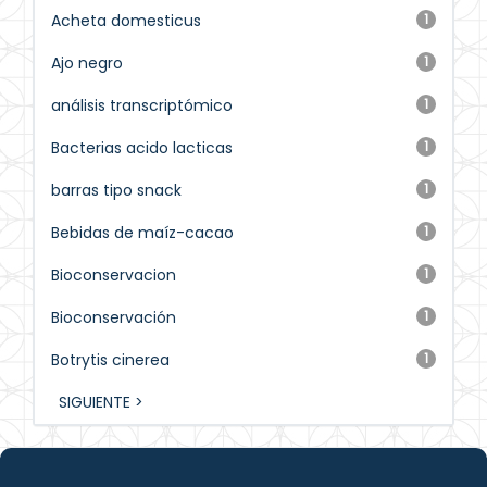
Acheta domesticus
1
Ajo negro
1
análisis transcriptómico
1
Bacterias acido lacticas
1
barras tipo snack
1
Bebidas de maíz-cacao
1
Bioconservacion
1
Bioconservación
1
Botrytis cinerea
1
SIGUIENTE >