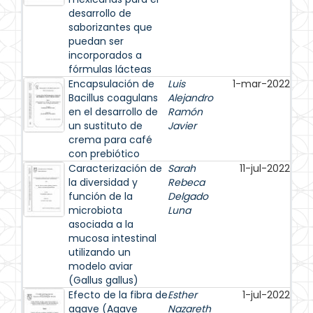
desarrollo de
saborizantes que
puedan ser
incorporados a
fórmulas lácteas
Encapsulación de
Luis
1-mar-2022
Bacillus coagulans
Alejandro
en el desarrollo de
Ramón
un sustituto de
Javier
crema para café
con prebiótico
Caracterización de
Sarah
11-jul-2022
la diversidad y
Rebeca
función de la
Delgado
microbiota
Luna
asociada a la
mucosa intestinal
utilizando un
modelo aviar
(Gallus gallus)
Efecto de la fibra de
Esther
1-jul-2022
agave (Agave
Nazareth