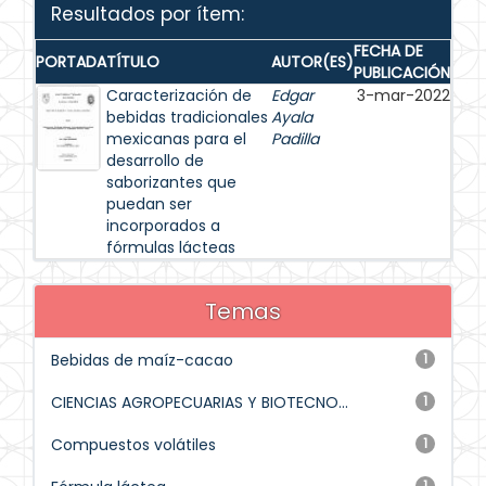
Resultados por ítem:
FECHA DE
PORTADA
TÍTULO
AUTOR(ES)
PUBLICACIÓN
Caracterización de
Edgar
3-mar-2022
bebidas tradicionales
Ayala
mexicanas para el
Padilla
desarrollo de
saborizantes que
puedan ser
incorporados a
fórmulas lácteas
Temas
Bebidas de maíz-cacao
1
CIENCIAS AGROPECUARIAS Y BIOTECNO...
1
Compuestos volátiles
1
1