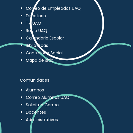
Correo de Empleados UAQ
Directorio
TV UAQ
Radio UAQ
Calendario Escolar
Bibliotecas
Contraloría Social
Mapa de sitio
Comunidades
Alumnos
Correo Alumnos UAQ
Solicitud Correo
Docentes
Administrativos