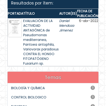
Resultados por ítem:
FECHA DE
PORTADA
TÍTULO
AUTOR(ES)
PUBLICACIÓN
EVALUACIÓN DE LA
Daniel
6-abr-2022
ACTIVIDAD
Mendoza
ANTAGÓNICA de
Jimenez
Pseudomonas
mediterranea,
Pantoea antophila,
Variovorax paradoxus
CONTRA EL HONGO
FITOPATÓGENO
Fusarium sp.
Temas
BIOLOGÍA Y QUÍMICA
1
CONTROL BIOLOGICO
1