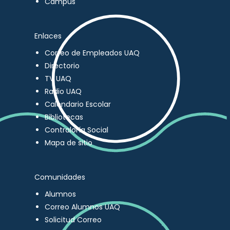
Campus
Enlaces
Correo de Empleados UAQ
Directorio
TV UAQ
Radio UAQ
Calendario Escolar
Bibliotecas
Contraloría Social
Mapa de sitio
Comunidades
Alumnos
Correo Alumnos UAQ
Solicitud Correo