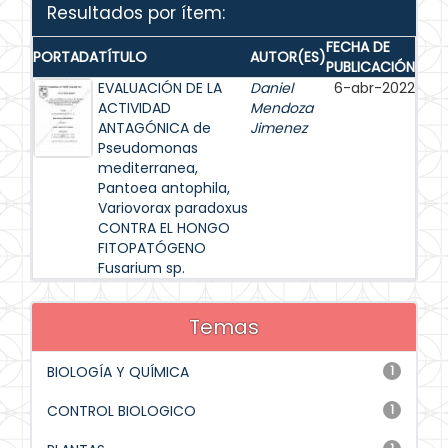
Resultados por ítem:
FECHA DE
PORTADA
TÍTULO
AUTOR(ES)
PUBLICACIÓN
EVALUACIÓN DE LA
Daniel
6-abr-2022
ACTIVIDAD
Mendoza
ANTAGÓNICA de
Jimenez
Pseudomonas
mediterranea,
Pantoea antophila,
Variovorax paradoxus
CONTRA EL HONGO
FITOPATÓGENO
Fusarium sp.
Temas
BIOLOGÍA Y QUÍMICA
1
CONTROL BIOLOGICO
1