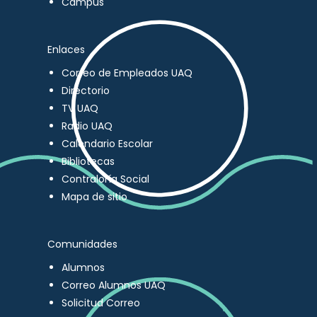
Campus
Enlaces
Correo de Empleados UAQ
Directorio
TV UAQ
Radio UAQ
Calendario Escolar
Bibliotecas
Contraloría Social
Mapa de sitio
Comunidades
Alumnos
Correo Alumnos UAQ
Solicitud Correo