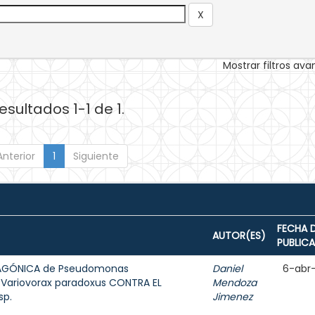
Mostrar filtros av
esultados 1-1 de 1.
Anterior
1
Siguiente
FECHA 
AUTOR(ES)
PUBLIC
TAGÓNICA de Pseudomonas
Daniel
6-abr
 Variovorax paradoxus CONTRA EL
Mendoza
sp.
Jimenez