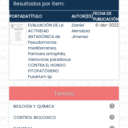
Resultados por ítem:
FECHA DE
PORTADA
TÍTULO
AUTOR(ES)
PUBLICACIÓN
EVALUACIÓN DE LA
Daniel
6-abr-2022
ACTIVIDAD
Mendoza
ANTAGÓNICA de
Jimenez
Pseudomonas
mediterranea,
Pantoea antophila,
Variovorax paradoxus
CONTRA EL HONGO
FITOPATÓGENO
Fusarium sp.
Temas
BIOLOGÍA Y QUÍMICA
1
CONTROL BIOLOGICO
1