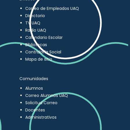
Correo de Empleados UAQ
Directorio
TV UAQ
Radio UAQ
Calendario Escolar
Bibliotecas
Contraloría Social
Mapa de sitio
Comunidades
Alumnos
Correo Alumnos UAQ
Solicitud Correo
Docentes
Administrativos