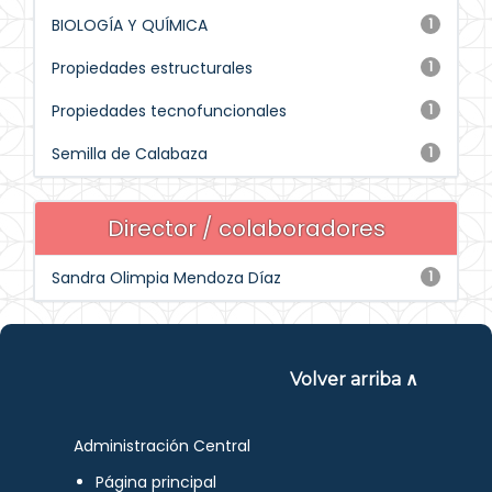
BIOLOGÍA Y QUÍMICA
1
Propiedades estructurales
1
Propiedades tecnofuncionales
1
Semilla de Calabaza
1
Director / colaboradores
Sandra Olimpia Mendoza Díaz
1
Volver arriba ∧
Administración Central
Página principal