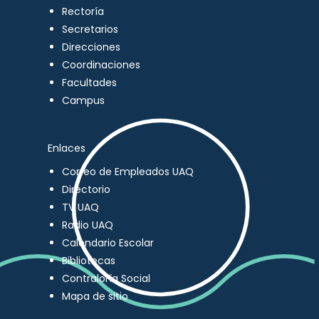
Rectoría
Secretarios
Direcciones
Coordinaciones
Facultades
Campus
Enlaces
Correo de Empleados UAQ
Directorio
TV UAQ
Radio UAQ
Calendario Escolar
Bibliotecas
Contraloría Social
Mapa de sitio