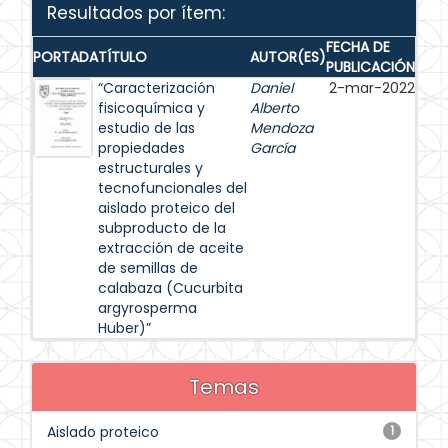
Resultados por ítem:
FECHA DE
PORTADA
TÍTULO
AUTOR(ES)
PUBLICACIÓN
“Caracterización
Daniel
2-mar-2022
fisicoquímica y
Alberto
estudio de las
Mendoza
propiedades
García
estructurales y
tecnofuncionales del
aislado proteico del
subproducto de la
extracción de aceite
de semillas de
calabaza (Cucurbita
argyrosperma
Huber)”
Temas
Aislado proteico
1