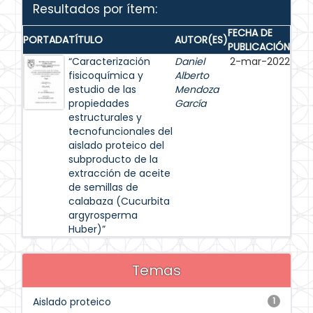
Resultados por ítem:
FECHA DE
PORTADA
TÍTULO
AUTOR(ES)
PUBLICACIÓN
“Caracterización
Daniel
2-mar-2022
fisicoquímica y
Alberto
estudio de las
Mendoza
propiedades
García
estructurales y
tecnofuncionales del
aislado proteico del
subproducto de la
extracción de aceite
de semillas de
calabaza (Cucurbita
argyrosperma
Huber)”
Temas
Aislado proteico
1