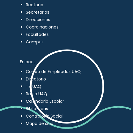
Rectoría
Secretarios
Direcciones
Coordinaciones
Facultades
Campus
Enlaces
Correo de Empleados UAQ
Directorio
TV UAQ
Radio UAQ
Calendario Escolar
Bibliotecas
Contraloría Social
Mapa de sitio