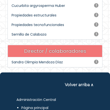
Cucurbita argyrosperma Huber
1
Propiedades estructurales
1
Propiedades tecnofuncionales
1
Semilla de Calabaza
1
Director / colaboradores
Sandra Olimpia Mendoza Díaz
1
Volver arriba ∧
Administración Central
Página principal