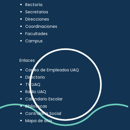
Rectoría
Secretarios
Direcciones
Coordinaciones
Facultades
Campus
Enlaces
Correo de Empleados UAQ
Directorio
TV UAQ
Radio UAQ
Calendario Escolar
Bibliotecas
Contraloría Social
Mapa de sitio