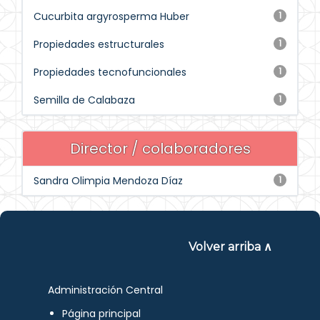
Cucurbita argyrosperma Huber
1
Propiedades estructurales
1
Propiedades tecnofuncionales
1
Semilla de Calabaza
1
Director / colaboradores
Sandra Olimpia Mendoza Díaz
1
Volver arriba ∧
Administración Central
Página principal