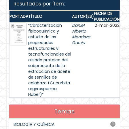
Resultados por ítem:
FECHA DE
PORTADA
TÍTULO
AUTOR(ES)
PUBLICACIÓN
“Caracterización
Daniel
2-mar-2022
fisicoquímica y
Alberto
estudio de las
Mendoza
propiedades
García
estructurales y
tecnofuncionales del
aislado proteico del
subproducto de la
extracción de aceite
de semillas de
calabaza (Cucurbita
argyrosperma
Huber)”
Temas
BIOLOGÍA Y QUÍMICA
1