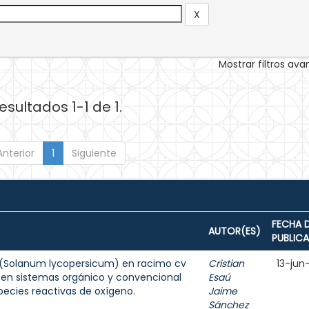
Mostrar filtros av
esultados 1-1 de 1.
Anterior
1
Siguiente
FECHA 
AUTOR(ES)
PUBLIC
 (Solanum lycopersicum) en racimo cv
Cristian
13-jun
a en sistemas orgánico y convencional
Esaú
pecies reactivas de oxígeno.
Jaime
Sánchez