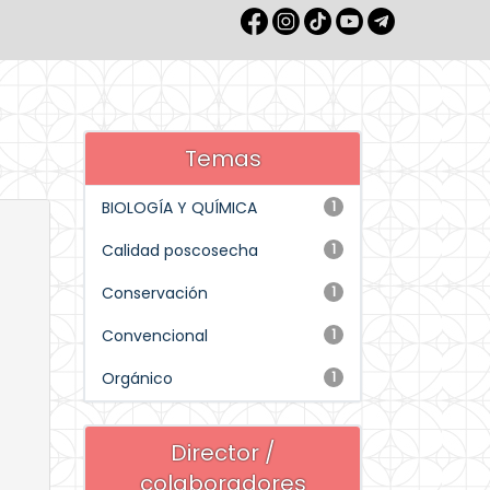
Temas
BIOLOGÍA Y QUÍMICA
1
Calidad poscosecha
1
Conservación
1
Convencional
1
Orgánico
1
Director /
colaboradores