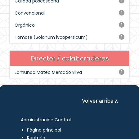
Calidad poscosecha
1
Convencional
1
Orgánico
1
Tomate (Solanum lycopersicum)
1
Director / colaboradores
Edmundo Mateo Mercado Silva
1
Volver arriba ∧
Administración Central
Página principal
Rectoría