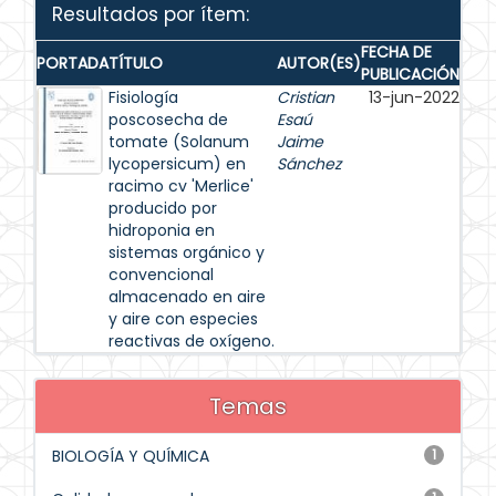
Resultados por ítem:
FECHA DE
PORTADA
TÍTULO
AUTOR(ES)
PUBLICACIÓN
Fisiología
Cristian
13-jun-2022
poscosecha de
Esaú
tomate (Solanum
Jaime
lycopersicum) en
Sánchez
racimo cv 'Merlice'
producido por
hidroponia en
sistemas orgánico y
convencional
almacenado en aire
y aire con especies
reactivas de oxígeno.
Temas
BIOLOGÍA Y QUÍMICA
1