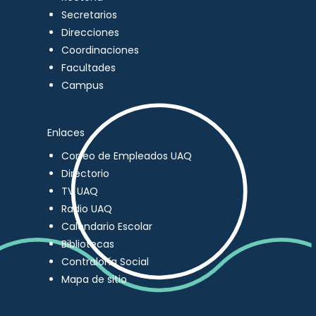
Secretarios
Direcciones
Coordinaciones
Facultades
Campus
Enlaces
Correo de Empleados UAQ
Directorio
TV UAQ
Radio UAQ
Calendario Escolar
Bibliotecas
Contraloría Social
Mapa de sitio