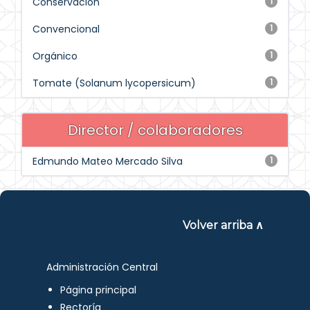
Conservación
1
Convencional
1
Orgánico
1
Tomate (Solanum lycopersicum)
1
Director / colaboradores
Edmundo Mateo Mercado Silva
1
Volver arriba ∧
Administración Central
Página principal
Rectoría