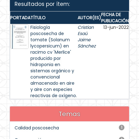
Resultados por ítem:
FECHA DE
PORTADA
TÍTULO
AUTOR(ES)
PUBLICACIÓN
Fisiología
Cristian
13-jun-2022
poscosecha de
Esaú
tomate (Solanum
Jaime
lycopersicum) en
Sánchez
racimo cv 'Merlice'
producido por
hidroponia en
sistemas orgánico y
convencional
almacenado en aire
y aire con especies
reactivas de oxígeno.
Temas
Calidad poscosecha
1