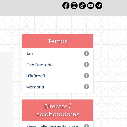
Temas
Arc
1
Giro Dentado
1
H3K9me3
1
Memoria
1
Director /
colaboradores
1