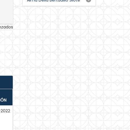
Alma Delia Bertadillo Jilote
anzados
IÓN
-2022