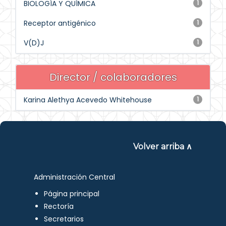
BIOLOGÍA Y QUÍMICA
1
Receptor antigénico
1
V(D)J
1
Director / colaboradores
Karina Alethya Acevedo Whitehouse
1
Volver arriba ∧
Administración Central
Página principal
Rectoría
Secretarios