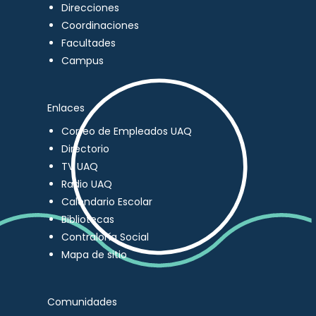
Direcciones
Coordinaciones
Facultades
Campus
Enlaces
Correo de Empleados UAQ
Directorio
TV UAQ
Radio UAQ
Calendario Escolar
Bibliotecas
Contraloría Social
Mapa de sitio
Comunidades