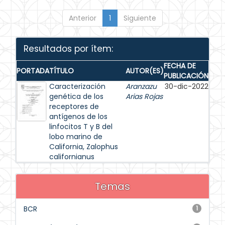
Anterior
1
Siguiente
Resultados por ítem:
FECHA DE
PORTADA
TÍTULO
AUTOR(ES)
PUBLICACIÓN
Caracterización
Aranzazu
30-dic-2022
genética de los
Arias Rojas
receptores de
antígenos de los
linfocitos T y B del
lobo marino de
California, Zalophus
californianus
Temas
BCR
1