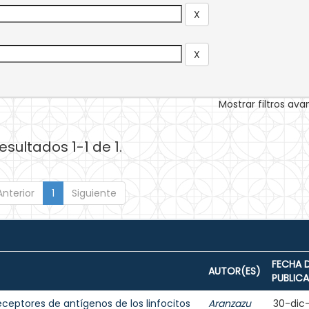
Mostrar filtros av
esultados 1-1 de 1.
Anterior
1
Siguiente
FECHA 
AUTOR(ES)
PUBLIC
eceptores de antígenos de los linfocitos
Aranzazu
30-dic