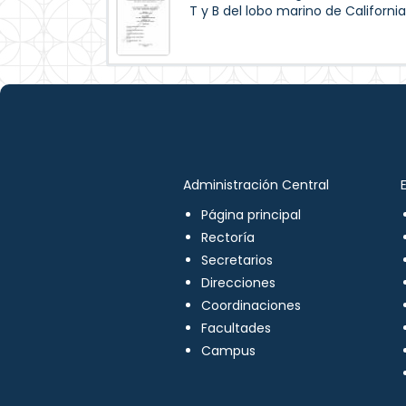
T y B del lobo marino de Californi
Administración Central
Página principal
Rectoría
Secretarios
Direcciones
Coordinaciones
Facultades
Campus