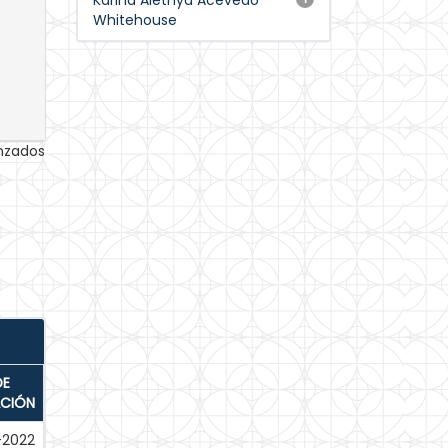
Karina Alethya Acevedo
Whitehouse
anzados
DE
ACIÓN
-2022