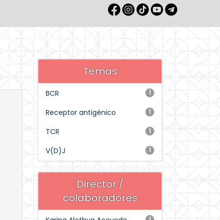
Temas
BCR
1
Receptor antigénico
1
TCR
1
V(D)J
1
Director /
colaboradores
1