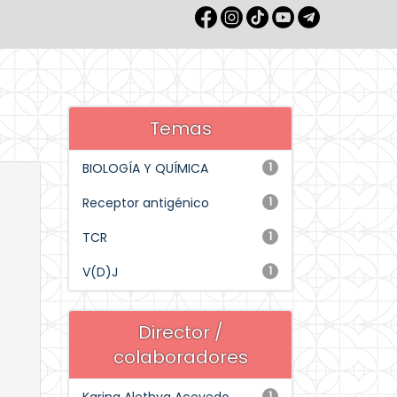
Temas
BIOLOGÍA Y QUÍMICA
1
Receptor antigénico
1
TCR
1
V(D)J
1
Director /
colaboradores
1