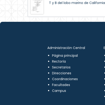
T y B del lobo marino de Californi
Administración Central
Página principal
Rectoría
Secretarios
Direcciones
Coordinaciones
Facultades
Campus