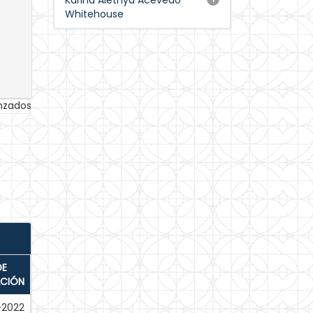
Karina Alethya Acevedo
Whitehouse
anzados
DE
ACIÓN
-2022