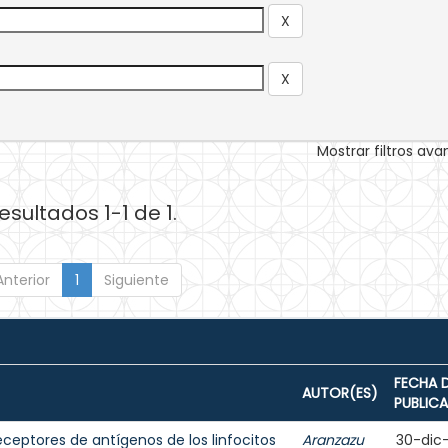
Mostrar filtros av
esultados 1-1 de 1.
Anterior
1
Siguiente
FECHA 
AUTOR(ES)
PUBLIC
eceptores de antígenos de los linfocitos
Aranzazu
30-dic