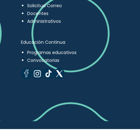
Solicitud Correo
Docentes
Administrativos
Educación Continua
Programas educativos
Convocatorias