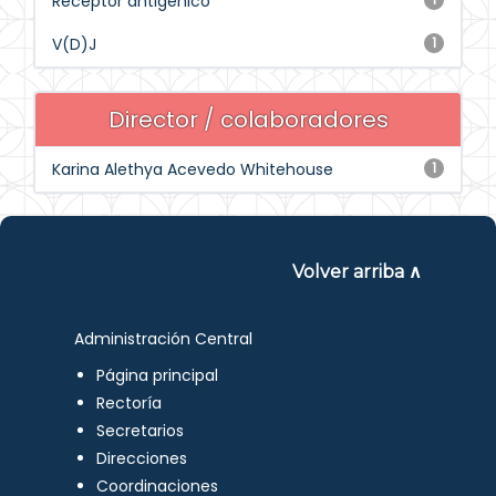
Receptor antigénico
V(D)J
1
Director / colaboradores
Karina Alethya Acevedo Whitehouse
1
Volver arriba ∧
Administración Central
Página principal
Rectoría
Secretarios
Direcciones
Coordinaciones