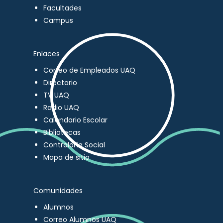
Facultades
Campus
Enlaces
Correo de Empleados UAQ
Directorio
TV UAQ
Radio UAQ
Calendario Escolar
Bibliotecas
Contraloría Social
Mapa de sitio
Comunidades
Alumnos
Correo Alumnos UAQ