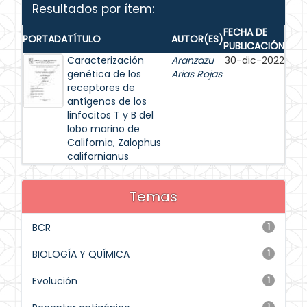
Resultados por ítem:
FECHA DE
PORTADA
TÍTULO
AUTOR(ES)
PUBLICACIÓN
Caracterización
Aranzazu
30-dic-2022
genética de los
Arias Rojas
receptores de
antígenos de los
linfocitos T y B del
lobo marino de
California, Zalophus
californianus
Temas
BCR
1
BIOLOGÍA Y QUÍMICA
1
Evolución
1
1