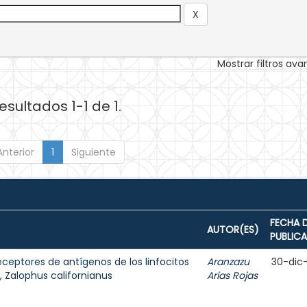
Mostrar filtros av
esultados 1-1 de 1.
Anterior
1
Siguiente
FECHA 
AUTOR(ES)
PUBLIC
eceptores de antígenos de los linfocitos
Aranzazu
30-dic
a, Zalophus californianus
Arias Rojas