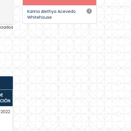
Karina Alethya Acevedo
1
Whitehouse
anzados
DE
ACIÓN
-2022