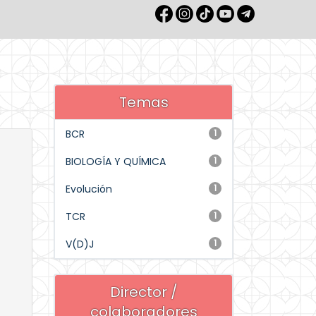
Temas
BCR
1
BIOLOGÍA Y QUÍMICA
1
Evolución
1
TCR
1
V(D)J
1
Director /
colaboradores