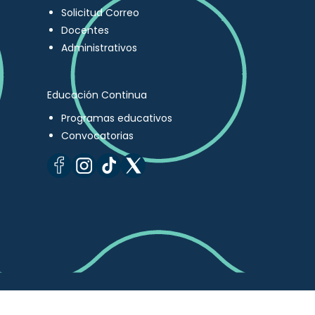
Solicitud Correo
Docentes
Administrativos
Educación Continua
Programas educativos
Convocatorias