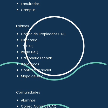
Facultades
Campus
Enlaces
Correo de Empleados UAQ
Directorio
TV UAQ
Radio UAQ
Calendario Escolar
Bibliotecas
Contraloría Social
Mapa de sitio
Comunidades
Alumnos
Correo Alumnos UAQ