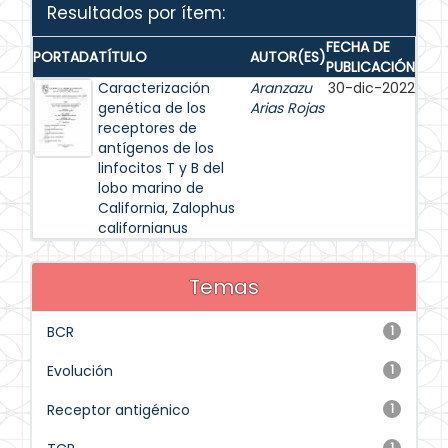
Resultados por ítem:
FECHA DE
PORTADA
TÍTULO
AUTOR(ES)
PUBLICACIÓN
Caracterización
Aranzazu
30-dic-2022
genética de los
Arias Rojas
receptores de
antígenos de los
linfocitos T y B del
lobo marino de
California, Zalophus
californianus
Temas
BCR
1
Evolución
1
Receptor antigénico
1
1