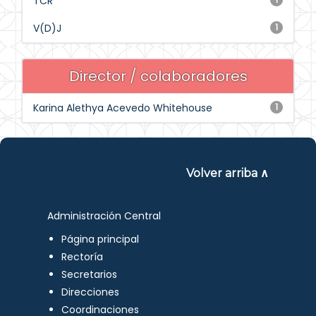
TCR
V(D)J
1
Director / colaboradores
Karina Alethya Acevedo Whitehouse
1
Volver arriba ∧
Administración Central
Página principal
Rectoría
Secretarios
Direcciones
Coordinaciones