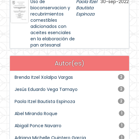
Uso de
Paola Itzel
30-sep-2022
bioconservacion y
Bautista
recubrimientos
Espinoza
comestibles
adicionados con
aceites esenciales
en la elaboración de
pan artesanal
Autor(es)
Brenda Itzel Xolalpa Vargas
2
Jesús Eduardo Vega Tamayo
2
Paola Itzel Bautista Espinoza
2
Abel Miranda Roque
1
Abigail Ponce Navarro
1
Adriana Michelle Quintero Garcia
1