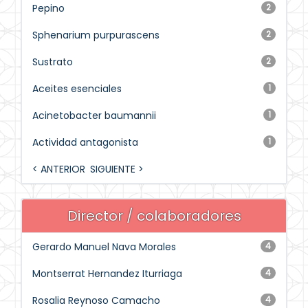
Pepino
2
Sphenarium purpurascens
2
Sustrato
2
Aceites esenciales
1
Acinetobacter baumannii
1
Actividad antagonista
1
< ANTERIOR
SIGUIENTE >
Director / colaboradores
Gerardo Manuel Nava Morales
4
Montserrat Hernandez Iturriaga
4
Rosalia Reynoso Camacho
4