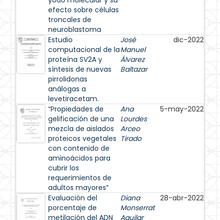
yodo molecular y su
efecto sobre células
troncales de
neuroblastoma
Estudio
José
dic-2022
computacional de la
Manuel
proteína SV2A y
Álvarez
síntesis de nuevas
Baltazar
pirrolidonas
análogas a
levetiracetam.
“Propiedades de
Ana
5-may-2022
gelificación de una
Lourdes
mezcla de aislados
Arceo
proteicos vegetales
Tirado
con contenido de
aminoácidos para
cubrir los
requerimientos de
adultos mayores”
Evaluación del
Diana
28-abr-2022
porcentaje de
Monserrat
metilación del ADN
Aguilar