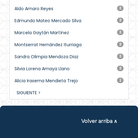
Aldo Amaro Reyes
3
Edmundo Mateo Mercado Silva
3
Marcela Gaytán Martínez
3
Montserrat Hernández Iturriaga
3
Sandra Olimpia Mendoza Diaz
3
Silvia Lorena Amaya Llano
3
Alicia Irasema Mendieta Trejo
2
SIGUIENTE >
Volver arriba ∧