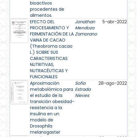
bioactivos
procedentes de
alimentos.
EFECTO DEL
Jonathan
5-abr-2022
PROCESAMIENTO Y
Mendoza
FERMENTACIÓN DE LA
Zamorano
VAINA DE CACAO
(Theobroma cacao
L.) SOBRE SUS
CARACTERISTICAS
NUTRITIVAS,
NUTRACÉUTICAS Y
FUNCIONALES
Aproximación
Sofía
28-ago-2022
metabolómica para
Estrada
el estudio de la
Nieves
transición obesidad-
resistencia a la
insulina en un
modelo de
Drosophila
melanogaster