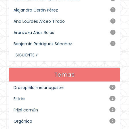
Alejandra Cerón Pérez
1
Ana Lourdes Arceo Tirado
1
Aranzazu Arias Rojas
1
Benjamín Rodríguez Sánchez
1
SIGUIENTE >
Temas
Drosophila melanogaster
2
Estrés
2
Frijol común
2
Orgánico
2