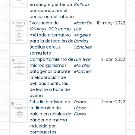
en sangre periférica
Beltran
ocasionado por el
consumo del tabaco
Evaluación de
María De
10-may-2022
tRNAcys-PCR como
Los
método alternativo
Angeles
para la detección de
Barrios
Bacillus cereus
Sánchez
sensu lato
Comportamiento de
Luis Ivan
4-abr-2022
microorganismos
Morales
patógenos durante
Martinez
la elaboración de
bebidas sustitutas
de leche a base de
avena
Estudio biofísico de
Pedro
7-abr-2022
la dinámica de
López
calcio en células de
Flores
cáncer de mama
inducida por
compuestos