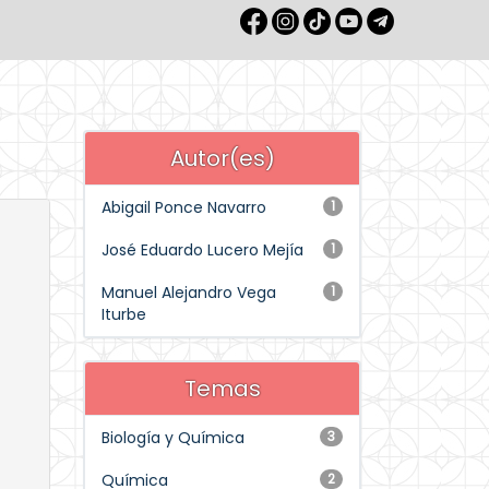
Autor(es)
Abigail Ponce Navarro
1
José Eduardo Lucero Mejía
1
Manuel Alejandro Vega
1
Iturbe
Temas
Biología y Química
3
Química
2