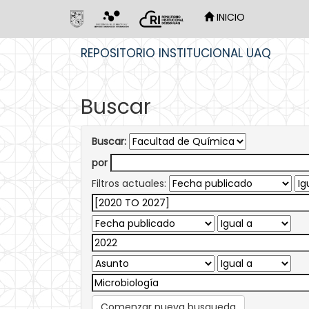
INICIO
Skip
REPOSITORIO INSTITUCIONAL UAQ
navigation
Buscar
Buscar:
por
Filtros actuales:
Comenzar nueva busqueda