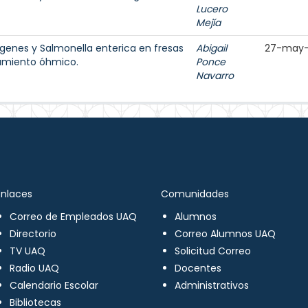
Lucero
Mejía
genes y Salmonella enterica en fresas
Abigail
27-may-
tamiento óhmico.
Ponce
Navarro
Enlaces
Comunidades
Correo de Empleados UAQ
Alumnos
Directorio
Correo Alumnos UAQ
TV UAQ
Solicitud Correo
Radio UAQ
Docentes
Calendario Escolar
Administrativos
Bibliotecas