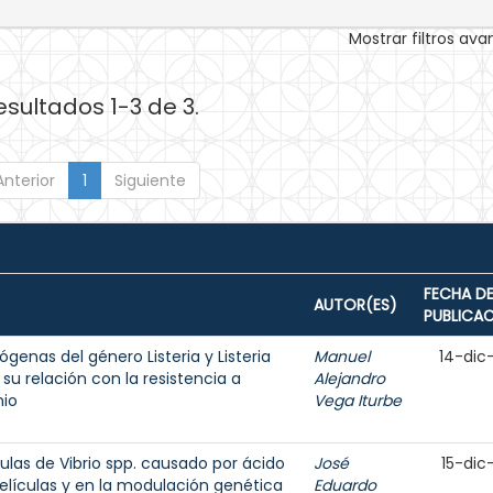
Mostrar filtros av
esultados 1-3 de 3.
Anterior
1
Siguiente
FECHA D
AUTOR(ES)
PUBLICA
genas del género Listeria y Listeria
Manuel
14-dic
u relación con la resistencia a
Alejandro
nio
Vega Iturbe
lulas de Vibrio spp. causado por ácido
José
15-dic
películas y en la modulación genética
Eduardo