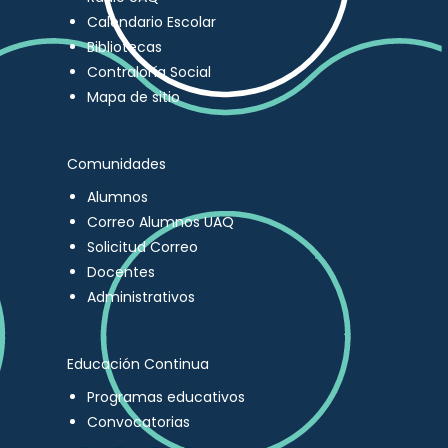
Calendario Escolar
Bibliotecas
Contraloría Social
Mapa de sitio
Comunidades
Alumnos
Correo Alumnos UAQ
Solicitud Correo
Docentes
Administrativos
Educación Continua
Programas educativos
Convocatorias