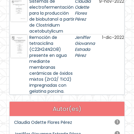
Sistemas de
Claudia
9-nov-2022
electrofermentación
Odette
para la producción
Flores
de biobutanol a partir
Pérez
de Clostridium
acetobutylicum
Remoción de
Jeniffer
1-dic-2022
tetraciclina
Giovanna
(C22H24N2O8)
Estrada
presente en agua
Pérez
mediante
membranas
cerámicas de óxidos
mixtos (ZrO2/ TiO2)
impregnadas con
gelatina porcina.
Autor(es)
Claudia Odette Flores Pérez
1
1