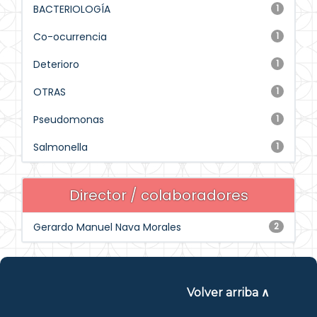
BACTERIOLOGÍA
1
Co-ocurrencia
1
Deterioro
1
OTRAS
1
Pseudomonas
1
Salmonella
1
Director / colaboradores
Gerardo Manuel Nava Morales
2
Volver arriba ∧