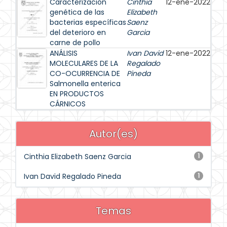
Caracterización
Cinthia
12-ene-2022
genética de las
Elizabeth
bacterias específicas
Saenz
del deterioro en
Garcia
carne de pollo
ANÁLISIS
Ivan David
12-ene-2022
MOLECULARES DE LA
Regalado
CO-OCURRENCIA DE
Pineda
Salmonella enterica
EN PRODUCTOS
CÁRNICOS
Autor(es)
Cinthia Elizabeth Saenz Garcia
1
Ivan David Regalado Pineda
1
Temas