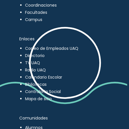
Coordinaciones
Facultades
Campus
Enlaces
Correo de Empleados UAQ
Directorio
TV UAQ
Radio UAQ
Calendario Escolar
Bibliotecas
Contraloría Social
Mapa de sitio
Comunidades
Alumnos