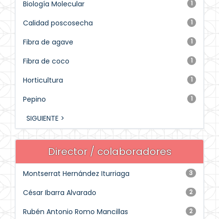
Biología Molecular
1
Calidad poscosecha
1
Fibra de agave
1
Fibra de coco
1
Horticultura
1
Pepino
1
SIGUIENTE >
Director / colaboradores
Montserrat Hernández Iturriaga
3
César Ibarra Alvarado
2
Rubén Antonio Romo Mancillas
2