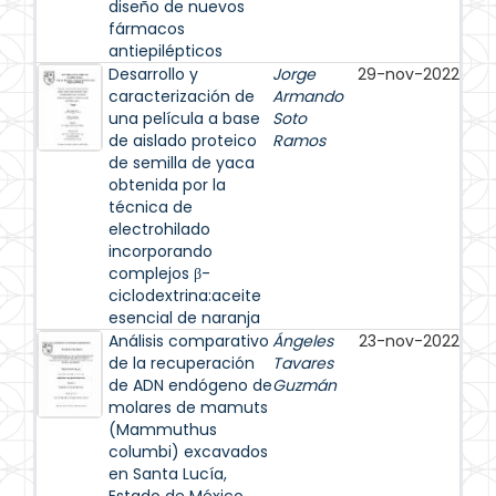
diseño de nuevos
fármacos
antiepilépticos
Desarrollo y
Jorge
29-nov-2022
caracterización de
Armando
una película a base
Soto
de aislado proteico
Ramos
de semilla de yaca
obtenida por la
técnica de
electrohilado
incorporando
complejos β-
ciclodextrina:aceite
esencial de naranja
Análisis comparativo
Ángeles
23-nov-2022
de la recuperación
Tavares
de ADN endógeno de
Guzmán
molares de mamuts
(Mammuthus
columbi) excavados
en Santa Lucía,