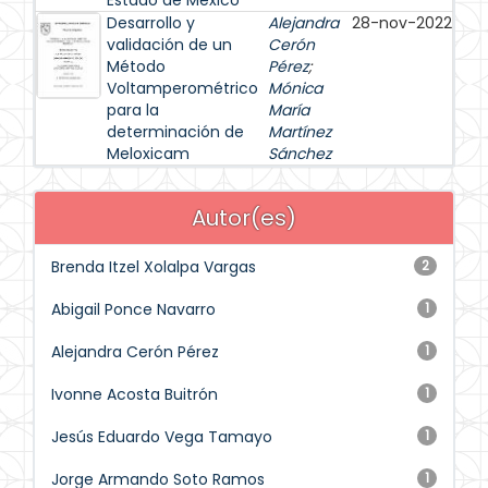
Estado de México
Desarrollo y
Alejandra
28-nov-2022
validación de un
Cerón
Método
Pérez
;
Voltamperométrico
Mónica
para la
María
determinación de
Martínez
Meloxicam
Sánchez
Autor(es)
Brenda Itzel Xolalpa Vargas
2
Abigail Ponce Navarro
1
Alejandra Cerón Pérez
1
Ivonne Acosta Buitrón
1
Jesús Eduardo Vega Tamayo
1
Jorge Armando Soto Ramos
1