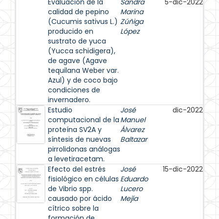
Evaluación de la
Sandra
5-dic-2022
calidad de pepino
Marina
(Cucumis sativus L.)
Zúñiga
producido en
López
sustrato de yuca
(Yucca schidigera),
de agave (Agave
tequilana Weber var.
Azul) y de coco bajo
condiciones de
invernadero.
Estudio
José
dic-2022
computacional de la
Manuel
proteína SV2A y
Álvarez
síntesis de nuevas
Baltazar
pirrolidonas análogas
a levetiracetam.
Efecto del estrés
José
15-dic-2022
fisiológico en células
Eduardo
de Vibrio spp.
Lucero
causado por ácido
Mejía
cítrico sobre la
formación de