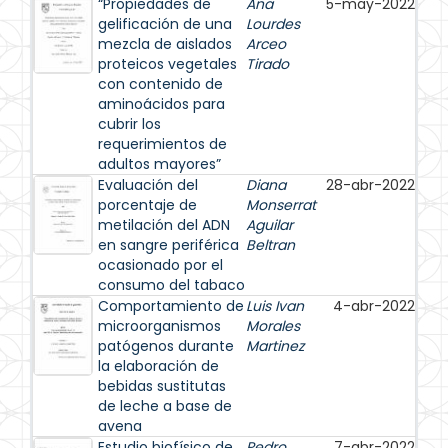
“Propiedades de
Ana
5-may-2022
gelificación de una
Lourdes
mezcla de aislados
Arceo
proteicos vegetales
Tirado
con contenido de
aminoácidos para
cubrir los
requerimientos de
adultos mayores”
Evaluación del
Diana
28-abr-2022
porcentaje de
Monserrat
metilación del ADN
Aguilar
en sangre periférica
Beltran
ocasionado por el
consumo del tabaco
Comportamiento de
Luis Ivan
4-abr-2022
microorganismos
Morales
patógenos durante
Martinez
la elaboración de
bebidas sustitutas
de leche a base de
avena
Estudio biofísico de
Pedro
7-abr-2022