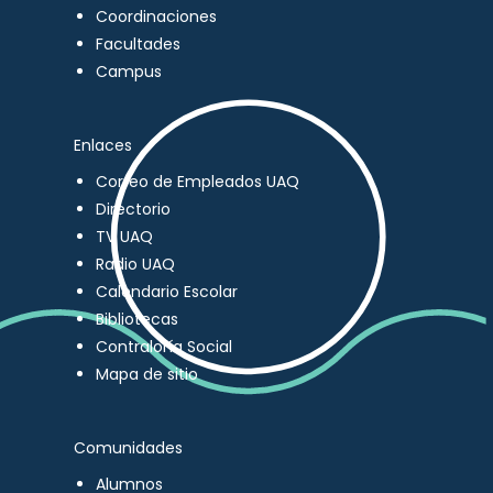
Coordinaciones
Facultades
Campus
Enlaces
Correo de Empleados UAQ
Directorio
TV UAQ
Radio UAQ
Calendario Escolar
Bibliotecas
Contraloría Social
Mapa de sitio
Comunidades
Alumnos