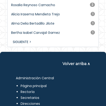
Rosalia Reynoso Camacho
2
Alicia Irasema Mendieta Trejo
1
Alma Delia Bertadillo Jilote
1
Bertha Isabel Carvajal Gamez
1
SIGUIENTE >
Volver arriba ∧
Administración Central
Página principal
Rectoría
Secretarios
Direcciones