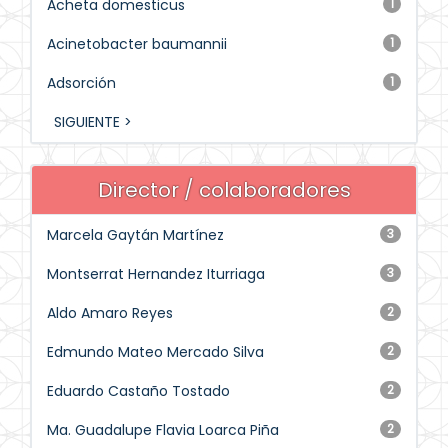
Acheta domesticus
1
Acinetobacter baumannii
1
Adsorción
1
SIGUIENTE >
Director / colaboradores
Marcela Gaytán Martínez
3
Montserrat Hernandez Iturriaga
3
Aldo Amaro Reyes
2
Edmundo Mateo Mercado Silva
2
Eduardo Castaño Tostado
2
Ma. Guadalupe Flavia Loarca Piña
2