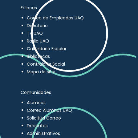
Enlaces
Correo de Empleados UAQ
Directorio
TV UAQ
Radio UAQ
Calendario Escolar
Bibliotecas
Contraloría Social
Mapa de sitio
Comunidades
Alumnos
Correo Alumnos UAQ
Solicitud Correo
Docentes
Administrativos