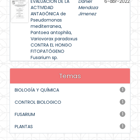
EVALUACIÓN DE LA
Daniel
6-abr-2022
ACTIVIDAD
Mendoza
ANTAGÓNICA de
Jimenez
Pseudomonas
mediterranea,
Pantoea antophila,
Variovorax paradoxus
CONTRA EL HONGO
FITOPATÓGENO
Fusarium sp.
Temas
BIOLOGÍA Y QUÍMICA
1
CONTROL BIOLOGICO
1
FUSARIUM
1
PLANTAS
1