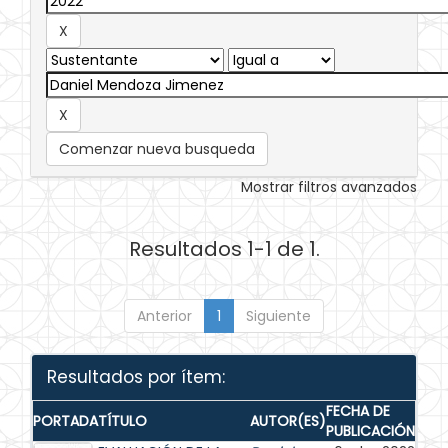
Comenzar nueva busqueda
Mostrar filtros avanzados
Resultados 1-1 de 1.
Anterior
1
Siguiente
Resultados por ítem:
FECHA DE
PORTADA
TÍTULO
AUTOR(ES)
PUBLICACIÓN