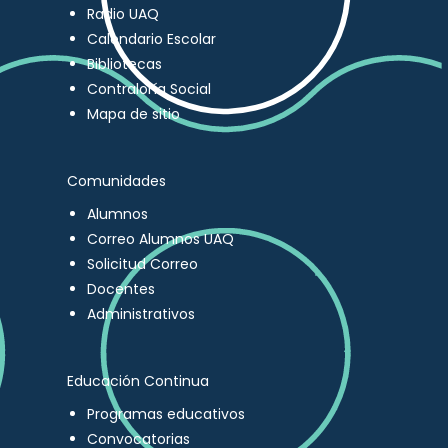
Radio UAQ
Calendario Escolar
Bibliotecas
Contraloría Social
Mapa de sitio
Comunidades
Alumnos
Correo Alumnos UAQ
Solicitud Correo
Docentes
Administrativos
Educación Continua
Programas educativos
Convocatorias