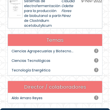
Sistemas de
Claudia
9-nov-2022
electrofermentación
Odette
para la producción
Flores
de biobutanol a partir
Pérez
de Clostridium
acetobutylicum
Temas
Ciencias Agropecuarias y Biotecno...
1
Ciencias Tecnológicas
1
Tecnología Energética
1
Director / colaboradores
Aldo Amaro Reyes
1