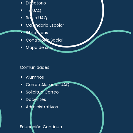
Directorio
TV UAQ
Radio UAQ
Calendario Escolar
Bibliotecas
Contraloría Social
Mapa de sitio
Comunidades
Alumnos
Correo Alumnos UAQ
Solicitud Correo
Docentes
Administrativos
Educación Continua