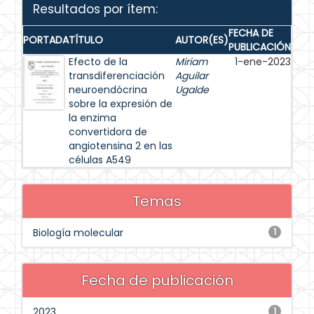
Resultados por ítem:
FECHA DE
PORTADA
TÍTULO
AUTOR(ES)
PUBLICACIÓN
Efecto de la
Miriam
1-ene-2023
transdiferenciación
Aguilar
neuroendócrina
Ugalde
sobre la expresión de
la enzima
convertidora de
angiotensina 2 en las
células A549
Temas
Biología molecular
1
Fecha de publicación
2023
1