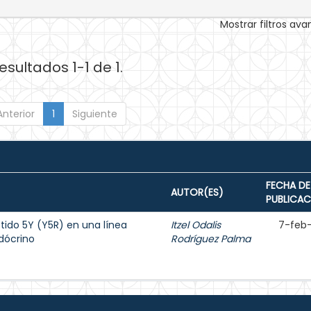
Mostrar filtros av
esultados 1-1 de 1.
Anterior
1
Siguiente
FECHA DE
AUTOR(ES)
PUBLICAC
tido 5Y (Y5R) en una línea
Itzel Odalis
7-feb
dócrino
Rodríguez Palma