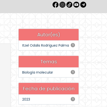
Autor(es)
Itzel Odalis Rodríguez Palma
1
Temas
Biología molecular
1
Fecha de publicación
2023
1