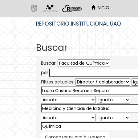
INICIO
Skip
REPOSITORIO INSTITUCIONAL UAQ
navigation
Buscar
Buscar:
por
Filtros actuales:
Comenzar nueva busqueda