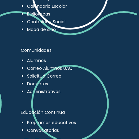
Calendario Escolar
Bibliotecas
Contraloría Social
Mapa de sitio
Comunidades
Alumnos
Correo Alumnos UAQ
Solicitud Correo
Docentes
Administrativos
Educación Continua
Programas educativos
Convocatorias