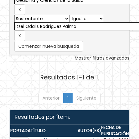
Comenzar nueva busqueda
Mostrar filtros avanzados
Resultados 1-1 de 1.
Anterior
1
Siguiente
Resultados por ítem:
FECHA DE
PORTADA
TÍTULO
AUTOR(ES)
PUBLICACIÓN