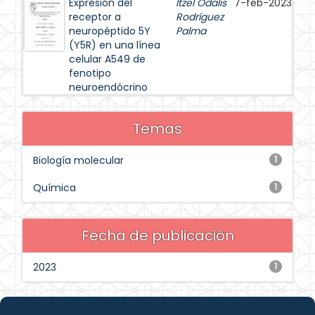
Expresión del
Itzel Odalis
7-feb-2023
receptor a
Rodríguez
neuropéptido 5Y
Palma
(Y5R) en una línea
celular A549 de
fenotipo
neuroendócrino
Temas
Biología molecular
1
Química
1
Fecha de publicación
2023
1