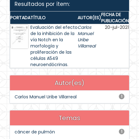
Resultados por ítem:
FECHA DE
PORTADA
TÍTULO
AUTOR(ES)
PUBLICACIÓN
Evaluación del efecto
Carlos
20-jul-2021
de la inhibición de la
Manuel
vía Notch en la
Uribe
morfología y
Villarreal
proliferación de las
células A549
neuroendócrinas.
Autor(es)
Carlos Manuel Uribe Villarreal
1
Temas
cáncer de pulmón
1