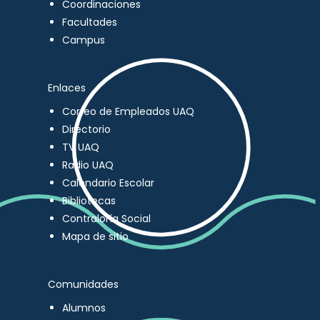
Coordinaciones
Facultades
Campus
Enlaces
Correo de Empleados UAQ
Directorio
TV UAQ
Radio UAQ
Calendario Escolar
Bibliotecas
Contraloría Social
Mapa de sitio
Comunidades
Alumnos