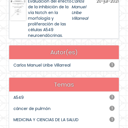
Evaluación del efecto
Carlos
20-jul-2021
de la inhibición de la
Manuel
vía Notch en la
Uribe
morfología y
Villarreal
proliferación de las
células A549
neuroendócrinas.
Autor(es)
Carlos Manuel Uribe Villarreal
1
Temas
A549
1
cáncer de pulmón
1
MEDICINA Y CIENCIAS DE LA SALUD
1