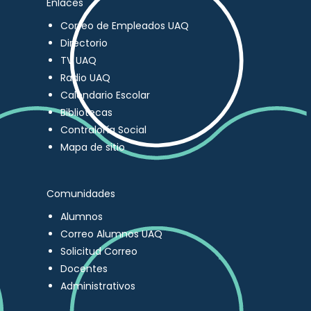
Enlaces
Correo de Empleados UAQ
Directorio
TV UAQ
Radio UAQ
Calendario Escolar
Bibliotecas
Contraloría Social
Mapa de sitio
Comunidades
Alumnos
Correo Alumnos UAQ
Solicitud Correo
Docentes
Administrativos