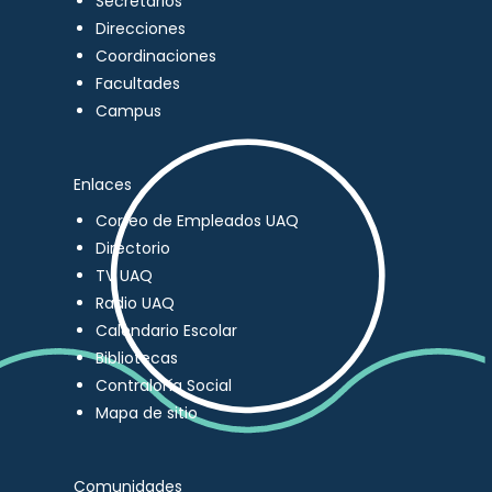
Secretarios
Direcciones
Coordinaciones
Facultades
Campus
Enlaces
Correo de Empleados UAQ
Directorio
TV UAQ
Radio UAQ
Calendario Escolar
Bibliotecas
Contraloría Social
Mapa de sitio
Comunidades