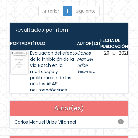
Anterior
1
Siguiente
Resultados por ítem:
FECHA DE
PORTADA
TÍTULO
AUTOR(ES)
PUBLICACIÓN
Evaluación del efecto
Carlos
20-jul-2021
de la inhibición de la
Manuel
vía Notch en la
Uribe
morfología y
Villarreal
proliferación de las
células A549
neuroendócrinas.
Autor(es)
Carlos Manuel Uribe Villarreal
1