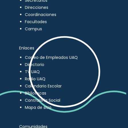
Secretarios
Direcciones
Coordinaciones
Facultades
Campus
Enlaces
Correo de Empleados UAQ
Directorio
TV UAQ
Radio UAQ
Calendario Escolar
Bibliotecas
Contraloría Social
Mapa de sitio
Comunidades