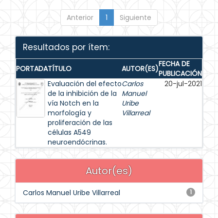
Anterior
1
Siguiente
Resultados por ítem:
FECHA DE
PORTADA
TÍTULO
AUTOR(ES)
PUBLICACIÓN
Evaluación del efecto
Carlos
20-jul-2021
de la inhibición de la
Manuel
vía Notch en la
Uribe
morfología y
Villarreal
proliferación de las
células A549
neuroendócrinas.
Autor(es)
Carlos Manuel Uribe Villarreal
1