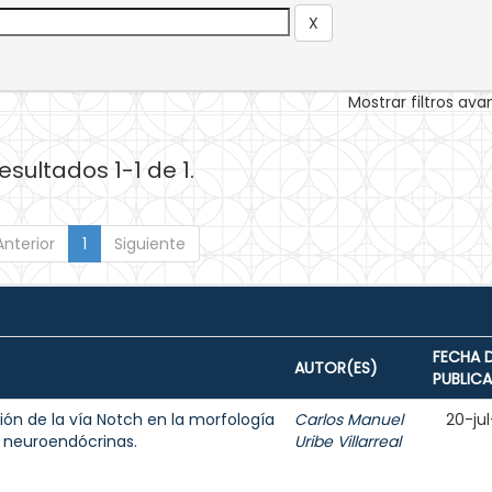
Mostrar filtros av
esultados 1-1 de 1.
Anterior
1
Siguiente
FECHA 
AUTOR(ES)
PUBLIC
ción de la vía Notch en la morfología
Carlos Manuel
20-jul
9 neuroendócrinas.
Uribe Villarreal