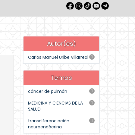
Autor(es)
Carlos Manuel Uribe Villarreal
1
Temas
cáncer de pulmón
1
MEDICINA Y CIENCIAS DE LA
1
SALUD
transdiferenciación
1
neuroendócrina