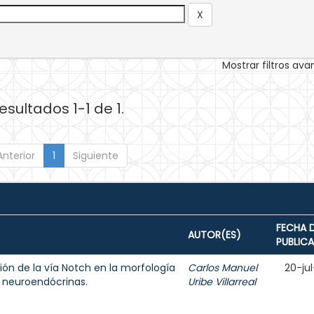
Mostrar filtros av
esultados 1-1 de 1.
Anterior
1
Siguiente
FECHA 
AUTOR(ES)
PUBLIC
ción de la vía Notch en la morfología
Carlos Manuel
20-jul
9 neuroendócrinas.
Uribe Villarreal