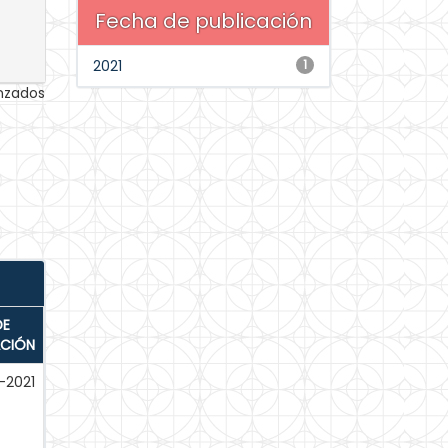
Fecha de publicación
2021
1
anzados
DE
ACIÓN
-2021