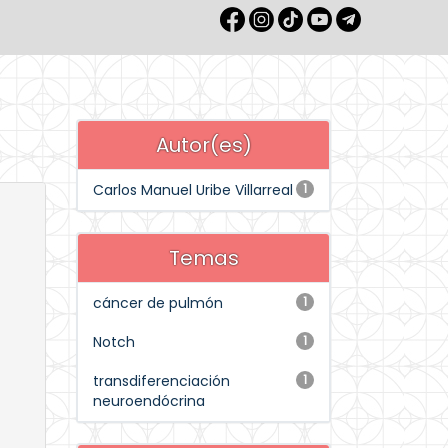
Autor(es)
Carlos Manuel Uribe Villarreal
1
Temas
cáncer de pulmón
1
Notch
1
transdiferenciación
1
neuroendócrina