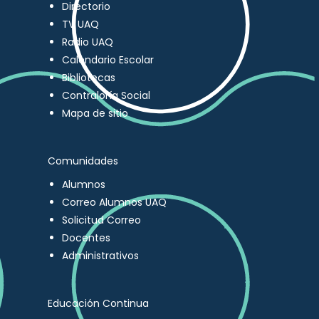
Directorio
TV UAQ
Radio UAQ
Calendario Escolar
Bibliotecas
Contraloría Social
Mapa de sitio
Comunidades
Alumnos
Correo Alumnos UAQ
Solicitud Correo
Docentes
Administrativos
Educación Continua