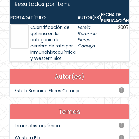
Resultados por ítem:
FECHA DE
PORTADA
TÍTULO
AUTOR(ES)
PUBLICACIÓN
Cuantificación de
Estela
2007
gefirina en la
Berenice
ontogenia de
Flores
cerebro de rata por
Cornejo
inmunohistoquímica
y Western Blot
Autor(es)
Estela Berenice Flores Cornejo
1
Temas
lnmunohistoquímica
1
Western Blo
1