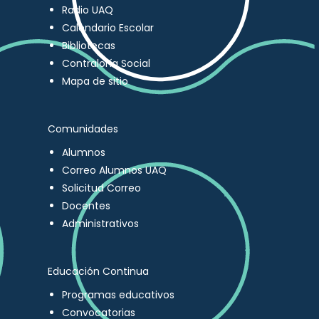
Radio UAQ
Calendario Escolar
Bibliotecas
Contraloría Social
Mapa de sitio
Comunidades
Alumnos
Correo Alumnos UAQ
Solicitud Correo
Docentes
Administrativos
Educación Continua
Programas educativos
Convocatorias