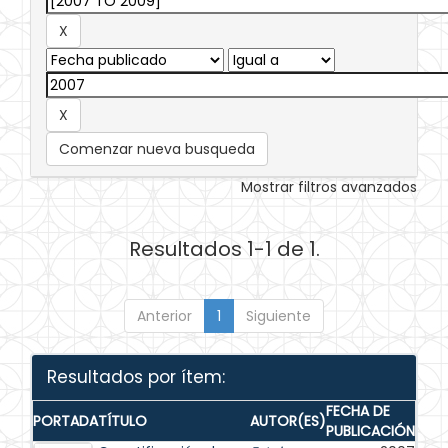
Comenzar nueva busqueda
Mostrar filtros avanzados
Resultados 1-1 de 1.
Anterior
1
Siguiente
Resultados por ítem:
FECHA DE
PORTADA
TÍTULO
AUTOR(ES)
PUBLICACIÓN