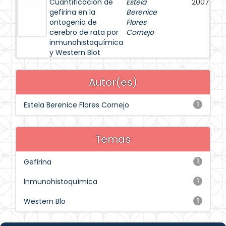
Cuantificación de
Estela
2007
gefirina en la
Berenice
ontogenia de
Flores
cerebro de rata por
Cornejo
inmunohistoquímica
y Western Blot
Autor(es)
Estela Berenice Flores Cornejo
1
Temas
Gefirina
1
lnmunohistoquímica
1
Western Blo
1