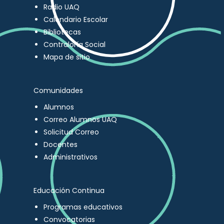
Radio UAQ
Calendario Escolar
Bibliotecas
Contraloría Social
Mapa de sitio
Comunidades
Alumnos
Correo Alumnos UAQ
Solicitud Correo
Docentes
Administrativos
Educación Continua
Programas educativos
Convocatorias