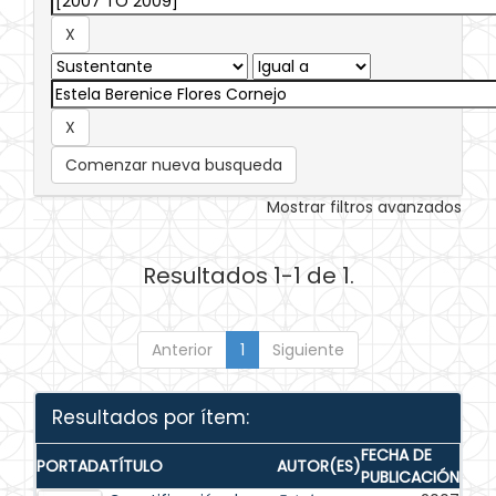
Comenzar nueva busqueda
Mostrar filtros avanzados
Resultados 1-1 de 1.
Anterior
1
Siguiente
Resultados por ítem:
FECHA DE
PORTADA
TÍTULO
AUTOR(ES)
PUBLICACIÓN