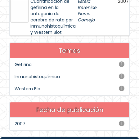
Cuantificación de
Estela
2007
gefirina en la
Berenice
ontogenia de
Flores
cerebro de rata por
Cornejo
inmunohistoquímica
y Western Blot
Temas
Gefirina
1
lnmunohistoquímica
1
Western Blo
1
Fecha de publicación
2007
1