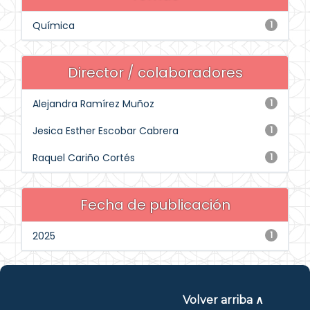
Química
1
Director / colaboradores
Alejandra Ramírez Muñoz
1
Jesica Esther Escobar Cabrera
1
Raquel Cariño Cortés
1
Fecha de publicación
2025
1
Volver arriba ∧