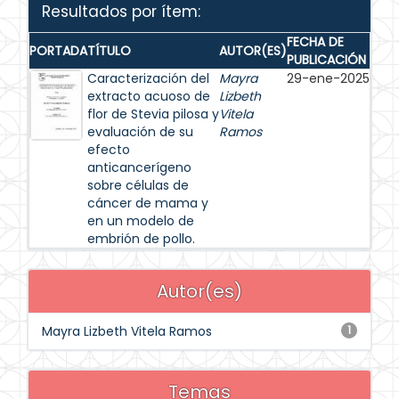
Resultados por ítem:
FECHA DE
PORTADA
TÍTULO
AUTOR(ES)
PUBLICACIÓN
Caracterización del
Mayra
29-ene-2025
extracto acuoso de
Lizbeth
flor de Stevia pilosa y
Vitela
evaluación de su
Ramos
efecto
anticancerígeno
sobre células de
cáncer de mama y
en un modelo de
embrión de pollo.
Autor(es)
Mayra Lizbeth Vitela Ramos
1
Temas