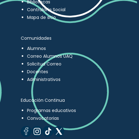
Bibliotecas
Contraloría Social
Mapa de sitio
Comunidades
Alumnos
Correo Alumnos UAQ
Solicitud Correo
Docentes
Administrativos
Educación Continua
Programas educativos
Convocatorias