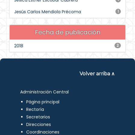
Jesica Esther Escobar Cabrera
Jesús Carlos Mendiola Précoma
1
Fecha de publicación
2018
2
Volver arriba ∧
Administración Central
Página principal
Rectoría
Secretarios
Direcciones
Coordinaciones