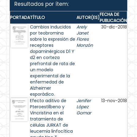
Resultados por ítem:
FECHA DE
PORTADA
TÍTULO
AUTOR(ES)
PUBLICACIÓN
Cambios inducidos
Arely
30-dic-2018
por teobromina
Janet
sobre la expresión de
Flores
receptores
Monzón
dopaminérgicos D1 Y
d2 en corteza
prefrontal de rata de
un modelo
experimental de la
enfermedad de
Alzheimer
esporádico.
Efecto aditivo de
Jenifer
13-nov-2018
Pteroestilbeno y
López
Vincristina en el
Gomar
tratamiento de
células JURKAT de
leucemia linfocítica