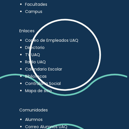
Facultades
Campus
Enlaces
Correo de Empleados UAQ
Directorio
TV UAQ
Radio UAQ
Calendario Escolar
Bibliotecas
Contraloría Social
Mapa de sitio
Comunidades
Alumnos
Correo Alumnos UAQ