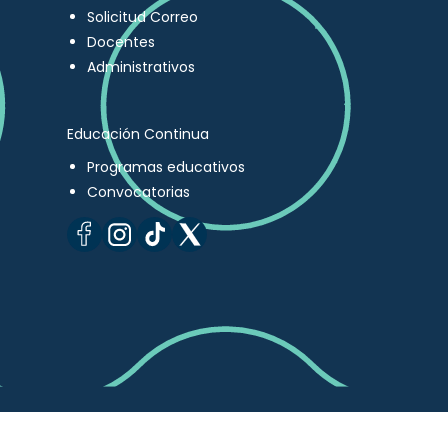
Solicitud Correo
Docentes
Administrativos
Educación Continua
Programas educativos
Convocatorias