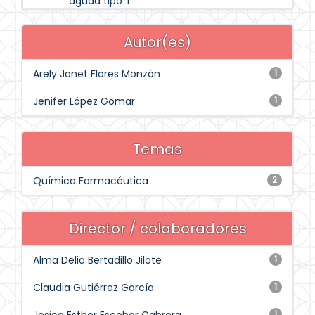
aguda tipo T
Autor(es)
Arely Janet Flores Monzón
1
Jenifer López Gomar
1
Temas
Química Farmacéutica
2
Director / colaboradores
Alma Delia Bertadillo Jilote
1
Claudia Gutiérrez García
1
1