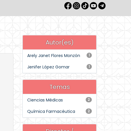
Autor(es)
Arely Janet Flores Monzón
1
Jenifer López Gomar
1
Temas
Ciencias Médicas
2
Química Farmacéutica
2