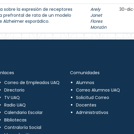
 sobre la expresión de receptores
Arely
30-dic
a prefrontal de rata de un modelo
Janet
e Alzheimer esporádico.
Flores
Monzón
Enlaces
Comunidades
Correo de Empleados UAQ
Alumnos
Directorio
Correo Alumnos UAQ
TV UAQ
Solicitud Correo
Radio UAQ
Docentes
Calendario Escolar
Administrativos
Bibliotecas
Contraloría Social