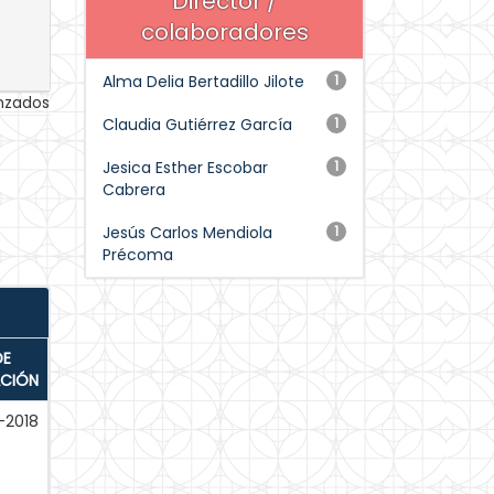
Director /
colaboradores
Alma Delia Bertadillo Jilote
1
anzados
Claudia Gutiérrez García
1
Jesica Esther Escobar
1
Cabrera
Jesús Carlos Mendiola
1
Précoma
DE
ACIÓN
-2018