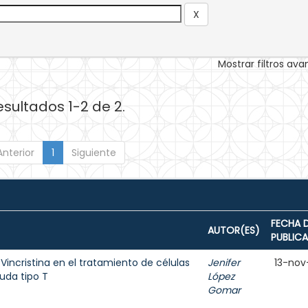
Mostrar filtros av
esultados 1-2 de 2.
Anterior
1
Siguiente
FECHA 
AUTOR(ES)
PUBLIC
 Vincristina en el tratamiento de células
Jenifer
13-nov
uda tipo T
López
Gomar