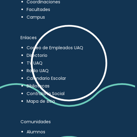
Coordinaciones
Facultades
Campus
Enlaces
Correo de Empleados UAQ
Directorio
TV UAQ
Radio UAQ
Calendario Escolar
Bibliotecas
Contraloría Social
Mapa de sitio
Comunidades
Alumnos