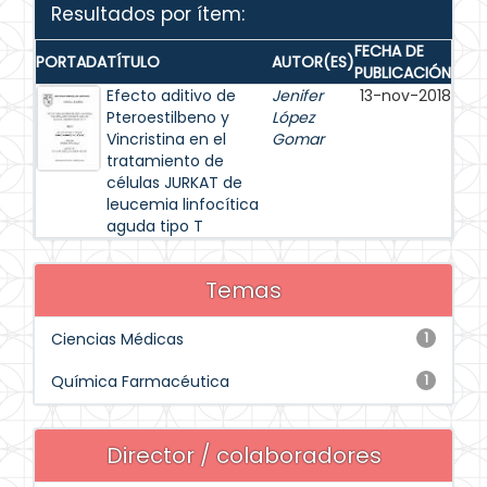
Resultados por ítem:
FECHA DE
PORTADA
TÍTULO
AUTOR(ES)
PUBLICACIÓN
Efecto aditivo de
Jenifer
13-nov-2018
Pteroestilbeno y
López
Vincristina en el
Gomar
tratamiento de
células JURKAT de
leucemia linfocítica
aguda tipo T
Temas
Ciencias Médicas
1
Química Farmacéutica
1
Director / colaboradores