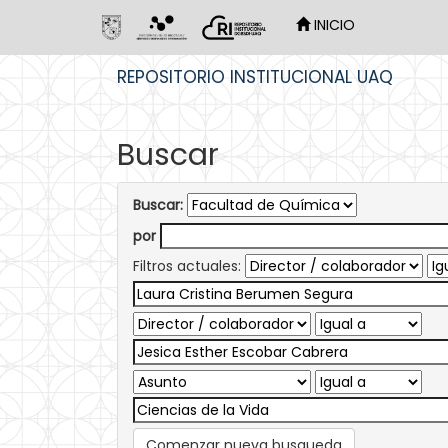
INICIO
Skip
REPOSITORIO INSTITUCIONAL UAQ
navigation
Buscar
Buscar:
por
Filtros actuales:
Comenzar nueva busqueda