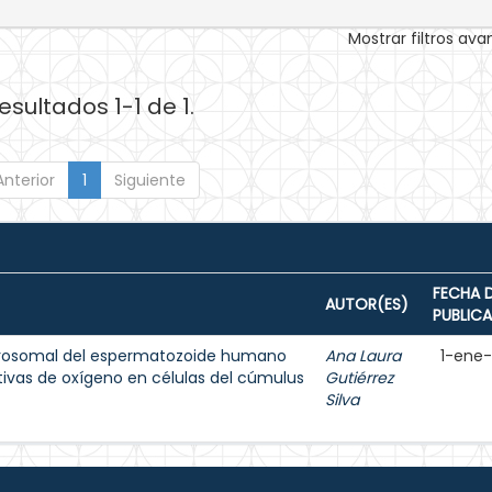
Mostrar filtros av
esultados 1-1 de 1.
Anterior
1
Siguiente
FECHA 
AUTOR(ES)
PUBLIC
acrosomal del espermatozoide humano
Ana Laura
1-ene
tivas de oxígeno en células del cúmulus
Gutiérrez
Silva