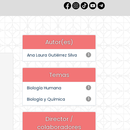
Autor(es)
Ana Laura Gutiérrez Silva
1
Temas
Biología Humana
1
Biología y Química
1
Director /
colaboradores