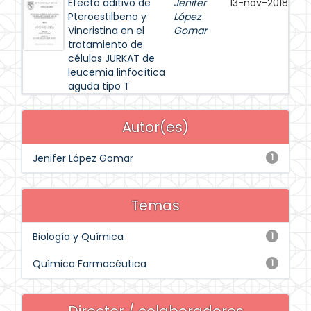
Efecto aditivo de
Jenifer
13-nov-2018
Pteroestilbeno y
López
Vincristina en el
Gomar
tratamiento de
células JURKAT de
leucemia linfocítica
aguda tipo T
Autor(es)
Jenifer López Gomar
1
Temas
Biología y Química
1
Química Farmacéutica
1