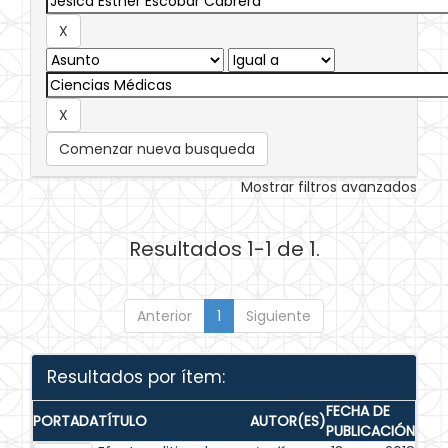
Comenzar nueva busqueda
Mostrar filtros avanzados
Resultados 1-1 de 1.
Anterior
1
Siguiente
Resultados por ítem:
FECHA DE
PORTADA
TÍTULO
AUTOR(ES)
PUBLICACIÓN