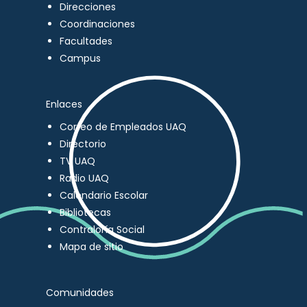
Direcciones
Coordinaciones
Facultades
Campus
Enlaces
Correo de Empleados UAQ
Directorio
TV UAQ
Radio UAQ
Calendario Escolar
Bibliotecas
Contraloría Social
Mapa de sitio
Comunidades