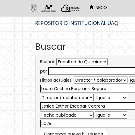
INICIO
Skip
REPOSITORIO INSTITUCIONAL UAQ
navigation
Buscar
Buscar:
por
Filtros actuales:
Comenzar nueva busqueda