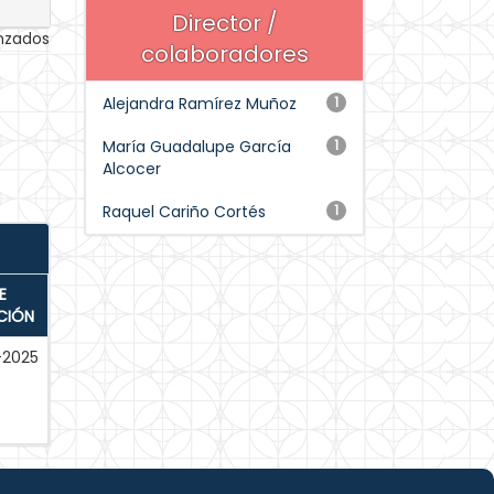
Director /
anzados
colaboradores
Alejandra Ramírez Muñoz
1
María Guadalupe García
1
Alcocer
Raquel Cariño Cortés
1
E
CIÓN
-2025