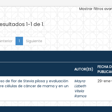
Mostrar filtros av
esultados 1-1 de 1.
Anterior
1
Siguiente
FECHA D
AUTOR(ES)
PUBLICA
o de flor de Stevia pilosa y evaluación
Mayra
29-ene
bre células de cáncer de mama y en un
Lizbeth
Vitela
Ramos