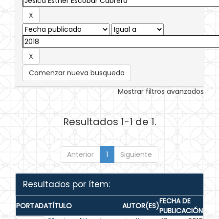
Comenzar nueva busqueda
Mostrar filtros avanzados
Resultados 1-1 de 1.
Anterior
1
Siguiente
Resultados por ítem:
FECHA DE
PORTADA
TÍTULO
AUTOR(ES)
PUBLICACIÓN