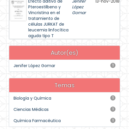
Efecto aditivo de
Jenifer
13-nov-2018
Pteroestilbeno y
López
Vincristina en el
Gomar
tratamiento de
células JURKAT de
leucemia linfocítica
aguda tipo T
Autor(es)
Jenifer López Gomar
1
Temas
Biología y Química
1
Ciencias Médicas
1
Química Farmacéutica
1