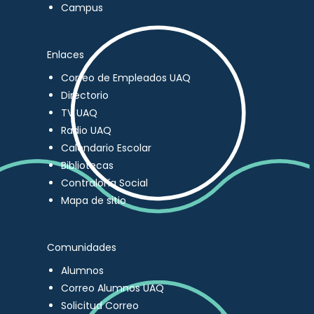
Campus
Enlaces
Correo de Empleados UAQ
Directorio
TV UAQ
Radio UAQ
Calendario Escolar
Bibliotecas
Contraloría Social
Mapa de sitio
Comunidades
Alumnos
Correo Alumnos UAQ
Solicitud Correo